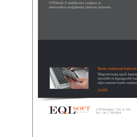
OTPdirekt © middleware rendszer és
elektronikus szolgáltatási platform fejlesztés
Banki rendszerek fejleszté
Magyarország egyik legme
tározóbb és legnagyobb ba
teljes internet banki rendsze
tovább
1138 Budapest, Váci út 184.
Tel: +36 1 769-0964