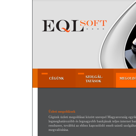
SZOLGÁL-
SZOLGÁL-
CÉGÜNK
MEGOLD
CÉGÜNK
MEGOLD
TATÁSOK
TATÁSOK
Üzleti megoldások
Cégünk üzleti megoldásai között szerepel Magyarország egyi
legmeghatározóbb és legnagyobb bankjának teljes internet ba
rendszere, továbbá az ehhez kapcsolódó emelt szintű szolgálta
megvalósítása.